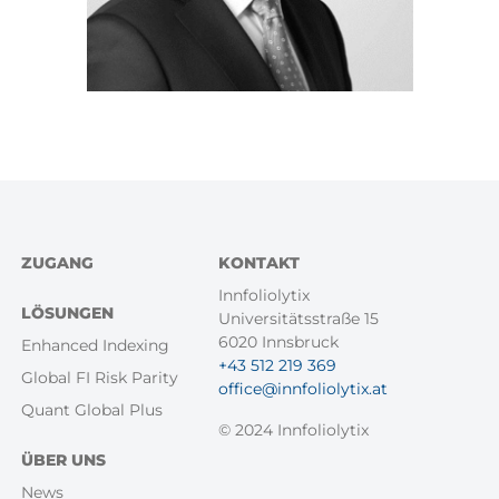
Footer
ZUGANG
KONTAKT
Menü
Innfoliolytix
LÖSUNGEN
Universitätsstraße 15
6020 Innsbruck
Enhanced Indexing
+43 512 219 369
Global FI Risk Parity
office@innfoliolytix.at
Quant Global Plus
© 2024 Innfoliolytix
ÜBER UNS
News